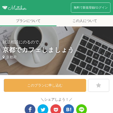
無料で新規登録/ログイン
プランについて
この人について
就活相談にのるので、
京都でカフェしましょう
京都府
このプランに申し込む
＼シェアしよう！／