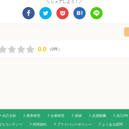
＼シェアしよう！／
0.0
（0件）
自己分析
業界研究
企業研究
面接
志望動機
自己PR
立ちコンテンツ
利用規約
プライバシーポリシー
よくある質問