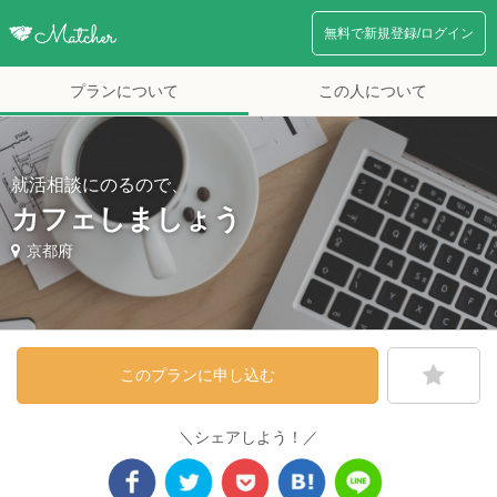
無料で新規登録/ログイン
プランについて
この人について
就活相談にのるので、
カフェしましょう
京都府
このプランに申し込む
＼シェアしよう！／