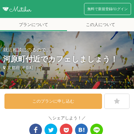
無料で新規登録/ログイン
プランについて
この人について
就活相談にのるので、
河原町付近でカフェしましょう！
京都府 河原町
このプランに申し込む
＼シェアしよう！／