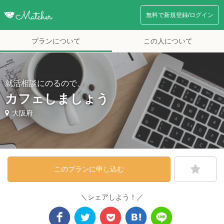
無料で新規登録/ログイン
プランについて
この人について
就活相談にのるので、
カフェしましょう
大阪府
このプランに申し込む
＼シェアしよう！／