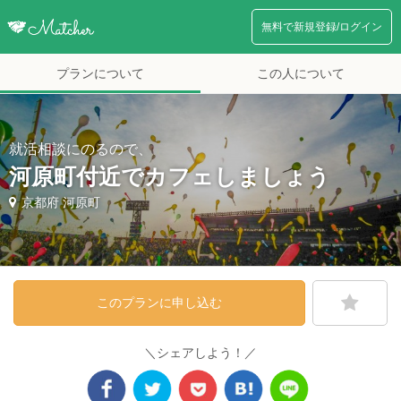
無料で新規登録/ログイン
プランについて
この人について
就活相談にのるので、
河原町付近でカフェしましょう
京都府 河原町
このプランに申し込む
＼シェアしよう！／