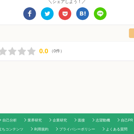
＼シェアしよう！／
0.0
（0件）
自己分析
業界研究
企業研究
面接
志望動機
自己PR
立ちコンテンツ
利用規約
プライバシーポリシー
よくある質問