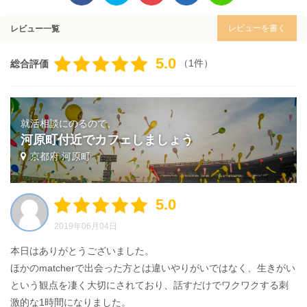
レビューを書く
レビュー一覧
5.0
（1件）
総合評価
就活相談にのるので、
河原町付近でカフェしましょう
京都府 河原町
5.0
2019年06月04日
本日はありがとうございました。
ほかのmatcherで出会った方とは違いやりがいではなく、生きがい
という観点を凄く大切にされており、話すだけでワクワクする刺
激的な1時間になりました。