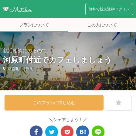
無料で新規登録/ログイン
プランについて
この人について
就活相談にのるので、
河原町付近でカフェしましょう
京都府 河原町
このプランに申し込む
＼シェアしよう！／