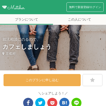
無料で新規登録/ログイン
プランについて
この人について
就活相談にのるので、
カフェしましょう
京都府
このプランに申し込む
＼シェアしよう！／