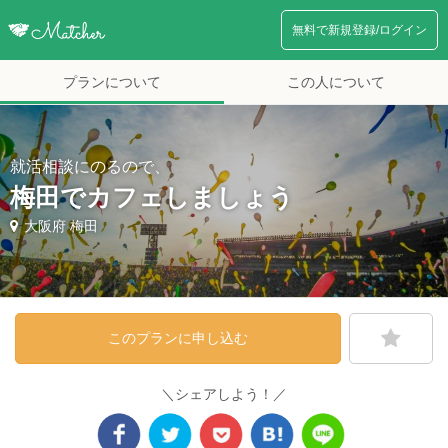
無料で新規登録/ログイン
プランについて
この人について
就活相談にのるので、
梅田でカフェしましょう
大阪府 梅田
このプランに申し込む
＼シェアしよう！／