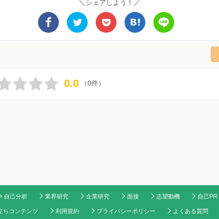
＼シェアしよう！／
0.0
（0件）
自己分析
業界研究
企業研究
面接
志望動機
自己PR
立ちコンテンツ
利用規約
プライバシーポリシー
よくある質問