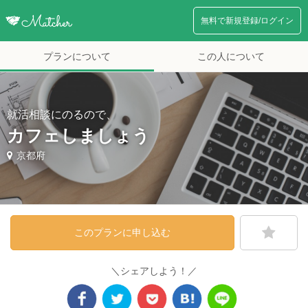
無料で新規登録/ログイン
プランについて
この人について
就活相談にのるので、
カフェしましょう
京都府
このプランに申し込む
＼シェアしよう！／