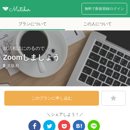
無料で新規登録/ログイン
プランについて
この人について
就活相談にのるので、
Zoomしましょう
大阪府
このプランに申し込む
＼シェアしよう！／