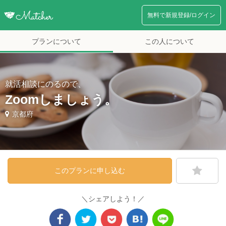
無料で新規登録/ログイン
プランについて
この人について
就活相談にのるので、
Zoomしましょう。
京都府
このプランに申し込む
＼シェアしよう！／