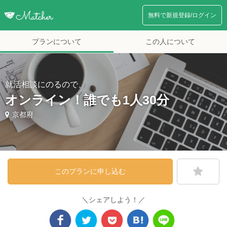
無料で新規登録/ログイン
プランについて
この人について
就活相談にのるので、
オンライン！誰でも1人30分
京都府
このプランに申し込む
＼シェアしよう！／