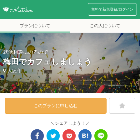
無料で新規登録/ログイン
プランについて
この人について
就活相談にのるので、
梅田でカフェしましょう
大阪府
このプランに申し込む
＼シェアしよう！／