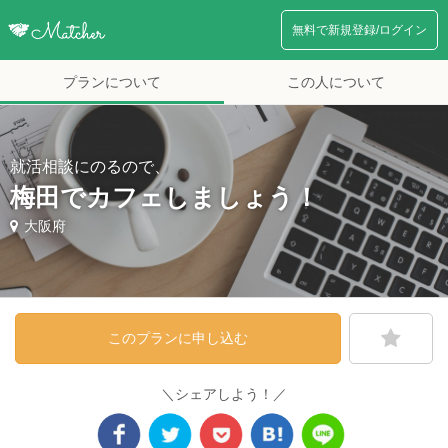
無料で新規登録/ログイン
プランについて
この人について
就活相談にのるので、
梅田でカフェしましょう！
大阪府
このプランに申し込む
＼シェアしよう！／