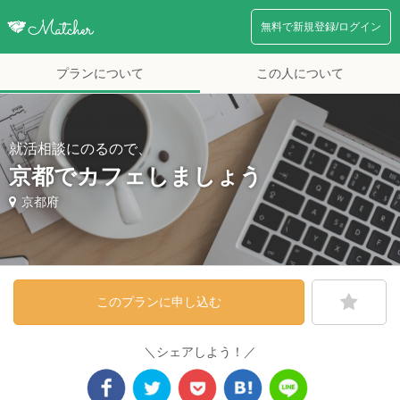
無料で新規登録/ログイン
プランについて
この人について
就活相談にのるので、
京都でカフェしましょう
京都府
このプランに申し込む
＼シェアしよう！／