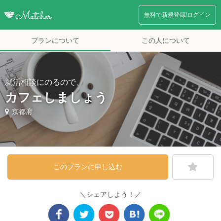
無料で新規登録/ログイン
プランについて
この人について
就活相談にのるので、
カフェしましょう
京都府
このプランに申し込む
＼シェアしよう！／