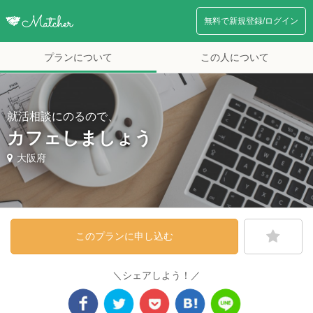
無料で新規登録/ログイン
プランについて
この人について
就活相談にのるので、
カフェしましょう
大阪府
このプランに申し込む
＼シェアしよう！／