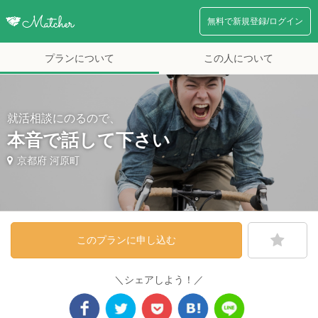
無料で新規登録/ログイン
プランについて
この人について
就活相談にのるので、
本音で話して下さい
京都府 河原町
このプランに申し込む
＼シェアしよう！／