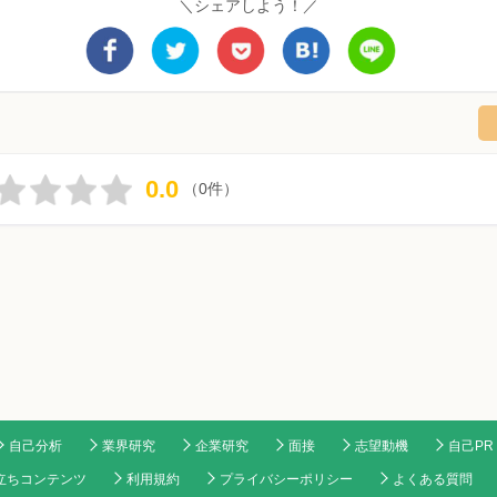
＼シェアしよう！／
0.0
（0件）
自己分析
業界研究
企業研究
面接
志望動機
自己PR
立ちコンテンツ
利用規約
プライバシーポリシー
よくある質問