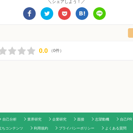
＼シェアしよう！／
0.0
（0件）
自己分析
業界研究
企業研究
面接
志望動機
自己PR
立ちコンテンツ
利用規約
プライバシーポリシー
よくある質問