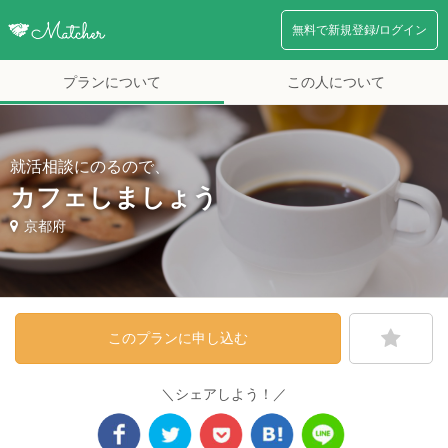
無料で新規登録/ログイン
プランについて
この人について
就活相談にのるので、
カフェしましょう
京都府
このプランに申し込む
＼シェアしよう！／