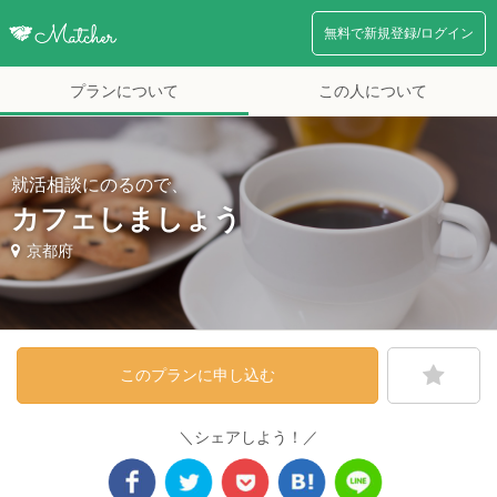
無料で新規登録/ログイン
プランについて
この人について
就活相談にのるので、
カフェしましょう
京都府
このプランに申し込む
＼シェアしよう！／