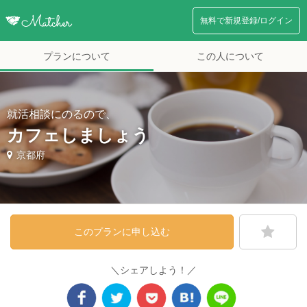
無料で新規登録/ログイン
プランについて
この人について
就活相談にのるので、
カフェしましょう
京都府
このプランに申し込む
＼シェアしよう！／