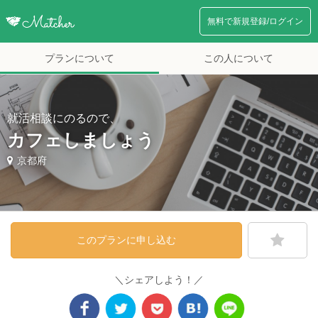
無料で新規登録/ログイン
プランについて
この人について
就活相談にのるので、
カフェしましょう
京都府
このプランに申し込む
＼シェアしよう！／