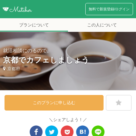
無料で新規登録/ログイン
プランについて
この人について
就活相談にのるので、
京都でカフェしましょう
京都府
このプランに申し込む
＼シェアしよう！／