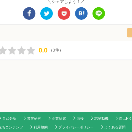
＼シェアしよう！／
0.0
（0件）
自己分析
業界研究
企業研究
面接
志望動機
自己PR
立ちコンテンツ
利用規約
プライバシーポリシー
よくある質問