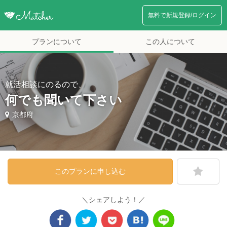
無料で新規登録/ログイン
プランについて
この人について
就活相談にのるので、
何でも聞いて下さい
京都府
このプランに申し込む
＼シェアしよう！／