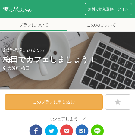
無料で新規登録/ログイン
プランについて
この人について
就活相談にのるので、
梅田でカフェしましょう！
大阪府 梅田
このプランに申し込む
＼シェアしよう！／