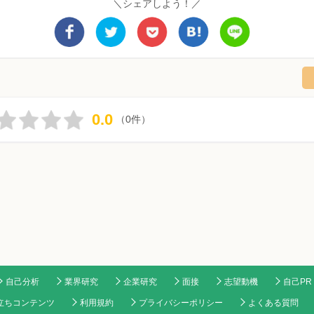
＼シェアしよう！／
0.0
（0件）
自己分析
業界研究
企業研究
面接
志望動機
自己PR
立ちコンテンツ
利用規約
プライバシーポリシー
よくある質問