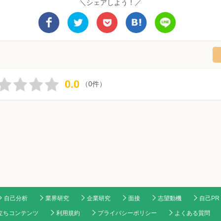
＼シェアしよう！／
0.0
（0件）
自己分析
業界研究
企業研究
面接
志望動機
自己PR
立ちコンテンツ
利用規約
プライバシーポリシー
よくある質問