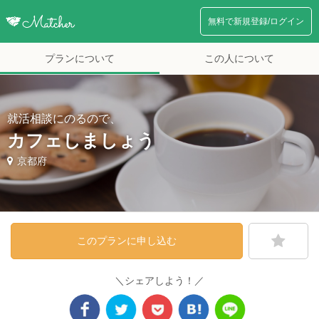
無料で新規登録/ログイン
プランについて
この人について
就活相談にのるので、
カフェしましょう
京都府
このプランに申し込む
＼シェアしよう！／