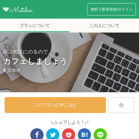
無料で新規登録/ログイン
プランについて
この人について
就活相談にのるので、
カフェしましょう
京都府
このプランに申し込む
＼シェアしよう！／