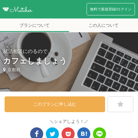
無料で新規登録/ログイン
プランについて
この人について
就活相談にのるので、
カフェしましょう
京都府
このプランに申し込む
＼シェアしよう！／