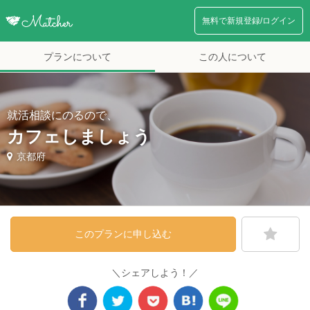
無料で新規登録/ログイン
プランについて
この人について
就活相談にのるので、
カフェしましょう
京都府
このプランに申し込む
＼シェアしよう！／