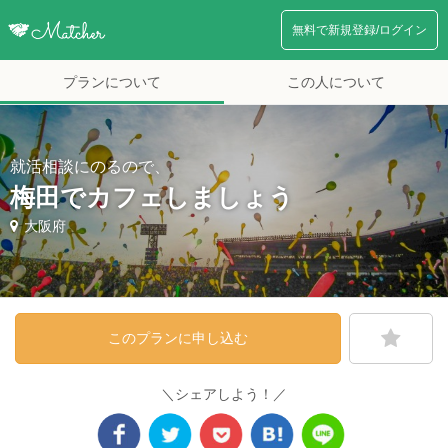
無料で新規登録/ログイン
プランについて
この人について
就活相談にのるので、
梅田でカフェしましょう
大阪府
このプランに申し込む
＼シェアしよう！／