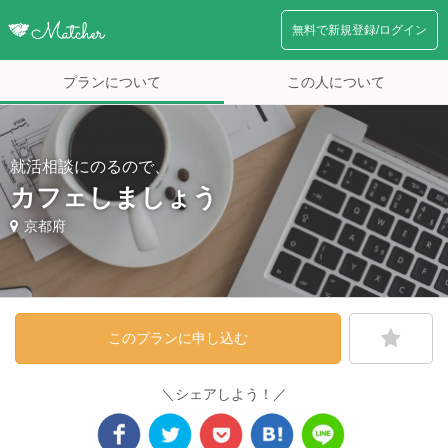
無料で新規登録/ログイン
プランについて
この人について
就活相談にのるので、
カフェしましょう
京都府
このプランに申し込む
＼シェアしよう！／