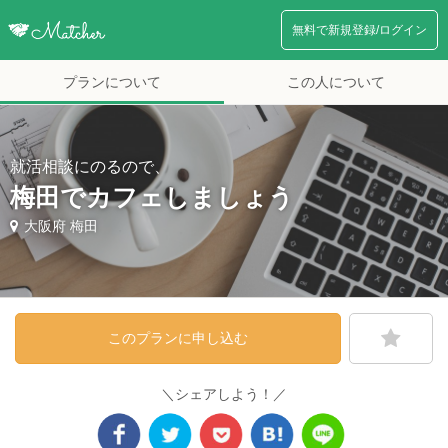
無料で新規登録/ログイン
プランについて
この人について
就活相談にのるので、
梅田でカフェしましょう
大阪府 梅田
このプランに申し込む
＼シェアしよう！／