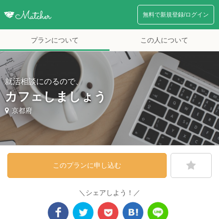
無料で新規登録/ログイン
プランについて
この人について
就活相談にのるので、
カフェしましょう
京都府
このプランに申し込む
＼シェアしよう！／