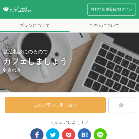
無料で新規登録/ログイン
プランについて
この人について
就活相談にのるので、
カフェしましょう
京都府
このプランに申し込む
＼シェアしよう！／