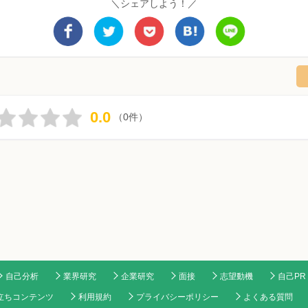
＼シェアしよう！／
0.0
（0件）
自己分析
業界研究
企業研究
面接
志望動機
自己PR
立ちコンテンツ
利用規約
プライバシーポリシー
よくある質問