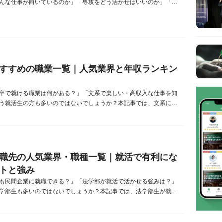
んな仕事が向いているのか」「専攻をどう活かせばいいのか」「将
どうなのか」と悩む理系就活生も多いでしょう。本記事では、理系
年収、職業の選び方をはじめ、理系に求められる能力や将来性のあ
て詳しく解説します。さらに、理系に役立つ資格や、なりたい職業
対処法などについても...
すすめの職業一覧｜人気業界と年収ランキン
卒で就ける職業は何がある？」「文系で楽しい・高収入な仕事を知
う就活生の方も多いのではないでしょうか？本記事では、文系にオ
について、人気の業界や平均年収の目安を交えながらご紹介しま
文系学生が特に活かせる強みや、自分に合った職業の見つけ方も解
ので、ぜひ参考にしてください。‌文系の職業の特徴文系の職業は、
ティング・企画・メディ...
職先の人気業界・職種一覧｜就活で有利にな
トと強み
も民間企業に就職できる？」「法学部が就活で活かせる強みは？」
学部生も多いのではないでしょうか？本記事では、法学部生が就職
る強みや、法学部生に人気の就職先をご紹介しています。さらに、
に就活・選考対策のポイントも解説していますので、ぜひ参考にし
法学部生の強み就職活動において、法学部生が特に評価される強み