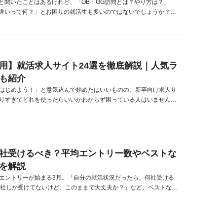
問と聞いたことはあるけれど、「OB・OG訪問とは？やり方は？」
の違いって何？」とお困りの就活生も多いのではないでしょうか？本
B・OG訪問についての基本的な事柄をわかりやすく解説していきま
、OB・OG訪問のやり方や、OB・OG訪問相手を探す際に使えるサ
ご紹介しています。ぜひ参考になれば幸いです。OB・OGとは？
」とはそれ...
用】就活求人サイト24選を徹底解説｜人気ラ
も紹介
はじめよう！」と意気込んで始めたはいいものの、新卒向け求人サ
りすぎてどれを使ったらいいかわからず困っている人はいません
求人サイトには、大きく分けて・求人検索型・スカウト型・エージ
報掲載型の4種類があり、使用用途や就活の進度によって使い分け
ます。‌本記事では、各求人サイトの特徴や使うメリット、選ぶ際の
トを解説します。‌さ...
社受けるべき？平均エントリー数やベストな
を解説
エントリーが始まる3月。「自分の就活状況だったら、何社受ける
0社しか受けてないけど、このままで大丈夫か？」など、ベストな選
ずに悩む就活生は多いのではないでしょうか？本記事では、就活に
けるべきか、平均エントリー数やメリット・デメリットの観点から
また、就活のフェーズ別にエントリー企業の決め方もご紹介するの