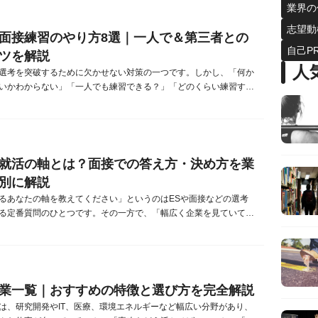
の定義は以下の通りです。【参考】中小企業庁『中小企業・小規模
業界の
』上記の基準から「資本金...
志望動
面接練習のやり方8選｜一人で＆第三者との
自己P
ツを解説
人
選考を突破するために欠かせない対策の一つです。しかし、「何か
いかわからない」「一人でも練習できる？」「どのくらい練習すれ
く話せる？」などと悩む方も多いのではないでしょうか。本記事で
の重要性や具体的な進め方、効果的な練習方法を解説します。さら
三者と行う面接練習の方法や、練習時に意識したいポイント、本番
するコツまで詳しく紹介...
就活の軸とは？面接での答え方・決め方を業
別に解説
るあなたの軸を教えてください」というのはESや面接などの選考
る定番質問のひとつです。その一方で、「幅広く企業を見ていて、
か考えたことがない…」「面接で聞かれた時の答え方がわからな
みの就活生も多いのではないでしょうか？そこで本記事では、就活
・決め方を徹底解説します。業界・職種別に紹介しますので、自身
見つけて参考にしてみてく...
業一覧｜おすすめの特徴と選び方を完全解説
は、研究開発やIT、医療、環境エネルギーなど幅広い分野があり、