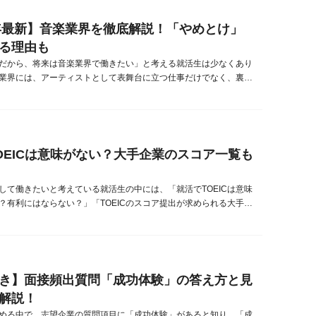
してください。‌就...
6年最新】音楽業界を徹底解説！「やめとけ」
る理由も
だから、将来は音楽業界で働きたい」と考える就活生は少なくあり
業界には、アーティストとして表舞台に立つ仕事だけでなく、裏方
支える多くの職種が存在しています。一方で、音楽業界に対して
など、ネガティブな意見を見た方も多いのではないでしょうか？本
楽業界のビジネスモデルや仕事内容、市場の動向、そして「やめと
る理由についても詳しく解...
OEICは意味がない？大手企業のスコア一覧も
して働きたいと考えている就活生の中には、「就活でTOEICは意味
？有利にはならない？」「TOEICのスコア提出が求められる大手企
「いつまでに何点取ればいいの？」と不安に思っている方も多いの
ょうか？本記事では、就活でTOEICは有利か、意味ないという噂の
ます。またスコア提出が必要な大手企業一覧や、いつまでに受験す
コアの目...
き】面接頻出質問「成功体験」の答え方と見
解説！
める中で、志望企業の質問項目に「成功体験」があると知り、「成