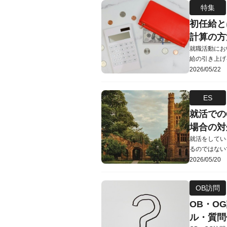
特集
は以下の4つで
初任給と
計算の方
就職活動にお
給の引き上げ
んな中で、「
2026/05/22
でいくらもら
は、初任給と
ES
さらに、初任
就活での
場合の対
就活をしてい
るのではない
だろうか？」
2026/05/20
える影響を徹
て質問された
OB訪問
の記事を読んで
OB・O
ル・質問