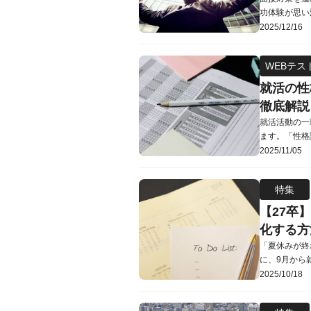
功体験が思い
評価されるの
2025/12/16
る必要はあり
見つけ方から
WEBテス
がこの質問を
就活の性
徹底解説
就活活動の一
ます。「性格
題を見ておき
2025/11/05
は、企業が適
て徹底的に解
特集
内定をつかみ
【27卒
化する方
「夏休みが終
に、9月から
何を始めれば
2025/10/18
が9月から就
いる人でも見