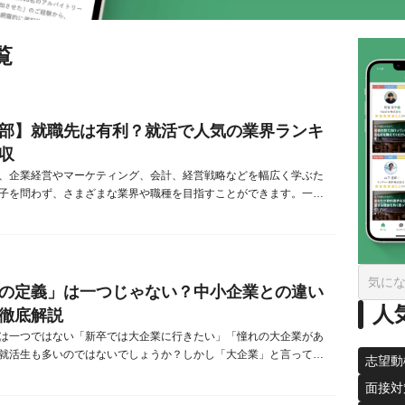
覧
部】就職先は有利？就活で人気の業界ランキ
収
、企業経営やマーケティング、会計、経営戦略などを幅広く学ぶた
子を問わず、さまざまな業界や職種を目指すことができます。一方
部におすすめの就職先は？」「経済学部との違いは？」「就職に有
る？」と疑問を持つ人もいるでしょう。また、「経営学部は就職で
う意見を目にし、不安を感じている人もいるかもしれません。この
営学部生に人気の就職先...
の定義」は一つじゃない？中小企業との違い
人
徹底解説
は一つではない「新卒では大企業に行きたい」「憧れの大企業があ
就活生も多いのではないでしょうか？しかし「大企業」と言って
志望動
的によって定義は大きく異なります。定義の一つとして「中小企業
面接対
ない」企業を大企業と捉える見方があります。中小企業基本法にお