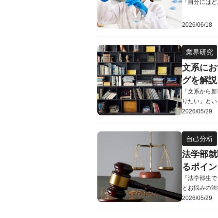
「自分にはど
来性や年収は
の職業一覧や
2026/06/18
る職業につい
がない場合の
業界研究
文系にお
グを解説
「文系から新
りたい」とい
ススメの職業
2026/05/29
す。さらに、
説しています
自己分析
営業・マーケ
法学部就
るポイン
「法学部生で
とお悩みの法
活動で活かせ
2026/05/29
法学部生向け
てください。