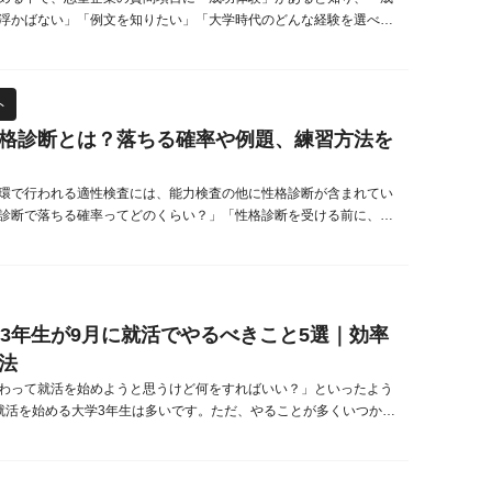
浮かばない」「例文を知りたい」「大学時代のどんな経験を選べば
か分からない」と悩む就活生は少なくありません。しかし、心配す
ません。本記事では、就活生が特につまずきやすい「成功体験」の
、面接でそのまま使える例文、効果的な伝え方のコツ、そして企業
ト
する意図まで、わかりや...
格診断とは？落ちる確率や例題、練習方法を
環で行われる適性検査には、能力検査の他に性格診断が含まれてい
診断で落ちる確率ってどのくらい？」「性格診断を受ける前に、例
たい」という就活生も多いのではないでしょうか。‌そこで本記事で
性検査を設ける目的や、診断で落ちる原因、そして対策方法につい
説します。適性検査に対する不安を解消し、第一志望の会社からの
取りましょう。適性検...
】3年生が9月に就活でやるべきこと5選｜効率
法
わって就活を始めようと思うけど何をすればいい？」といったよう
就活を始める大学3年生は多いです。ただ、やることが多くいつから
良いかわからず悩む学生も多いでしょう。本記事では、大学3年生
活に向けて始めるべきことについて解説します。既に就活を始めて
られる記事になっているので、是非ご覧ください。大学3年生(27