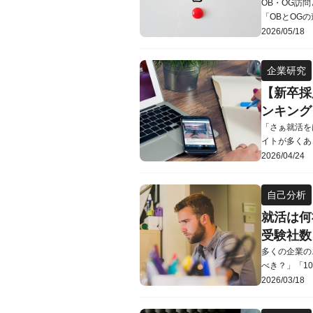
OB・OG訪
「OBとOG
記事では、O
2026/05/18
す。ほかにも
ービスなどを
企業研究
「OB」「OG
【新卒採
ンキング
「さぁ就活を
イトが多くあ
か？新卒向け
2026/04/24
ェント型・情
る必要があり
自己分析
チェックポイン
就活は何
受験社数
多くの企業の
べき？」「1
考数がわから
2026/03/18
おいて何社受
解説します。