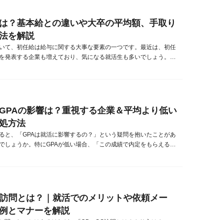
す。▼就活で評価され...
は？基本給との違いや大卒の平均額、手取り
法を解説
いて、初任給は給与に関する大事な要素の一つです。最近は、初任
を発表する企業も増えており、気になる就活生も多いでしょう。そ
初任給と手取り・基本給って何が違う？」「大卒の初任給は、平均
える？」と疑問を持っている人もいるのではないでしょうか。今回
手取り。基本給との違いや、大卒の初任給の平均額を紹介します。
給が高い業界・企業ラン...
GPAの影響は？重視する企業＆平均より低い
処方法
ると、「GPAは就活に影響するの？」という疑問を抱いたことがあ
でしょうか。特にGPAが低い場合、「この成績で内定をもらえるの
と不安に感じることもあるでしょう。本記事では、GPAが就活に与
底解説します。さらに、GPAが低い方に向けて、面接でGPAについ
際に面接官によい印象を与える回答方法も紹介しています。ぜひこ
GPAに対...
G訪問とは？｜就活でのメリットや依頼メー
例とマナーを解説