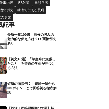
仕事内容
ES対策
書類選考
機の例文
就活で伝える長所
Rの例文
気記事
長所一覧100選｜自分の強みの
魅力的な伝え方は？ES面接例文
あり
【例文10選】「学生時代頑張っ
たこと」を普通の学生が見つけ
る方法
短所の面接例文｜短所一覧から
NGポイントまで回答例を徹底解
説
【就活｜面接質問集122選】新