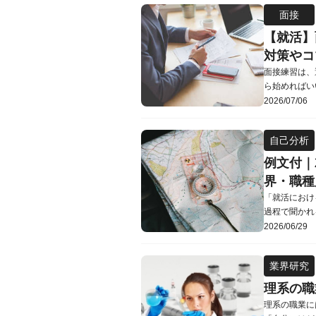
ける中小企業
面接
企業者の定義
【就活】
対策やコ
面接練習は、
ら始めればい
ば本番でうま
2026/07/06
は、面接練習
に、一人・第
自己分析
で実力を発揮
例文付｜
界・職種
「就活におけ
過程で聞かれ
就活の軸が何
2026/06/29
い…」とお悩
の軸の答え方
業界研究
に合った軸を
理系の職
理系の職業に