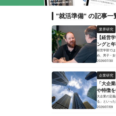
"就活準備" の記事一
業界研究
【経営学
ングと年
経営学部では
め、男子・女
で、「経営学
2026/07/30
利な資格はあ
きない」とい
企業研究
記事では、経
「大企業
や特徴を
大企業の定義
る」といった
も、法律や目
2026/07/09
に当てはまら