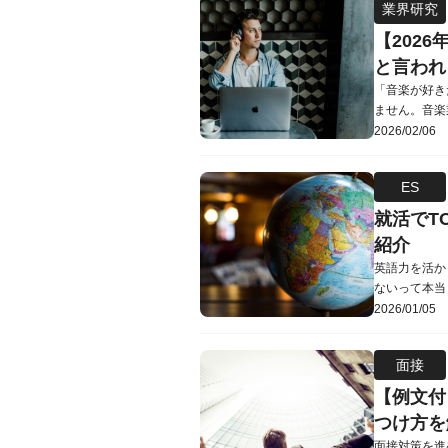
業界研究
で、ぜひ参考に
【202
と言われ
「音楽が好き
ません。音楽
として音楽を
2026/02/06
「やめとけ」
記事では、音
ES
け」と言われ
就活でT
紹介
英語力を活か
ないって本当
業はどこ？」
2026/01/05
ではないでし
真相を解説し
面接
べきか・必要ス
【例文付
つけ方を
面接対策を進