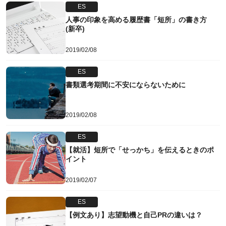
ES
人事の印象を高める履歴書「短所」の書き方
(新卒)
2019/02/08
ES
書類選考期間に不安にならないために
2019/02/08
ES
【就活】短所で「せっかち」を伝えるときのポ
イント
2019/02/07
ES
【例文あり】志望動機と自己PRの違いは？