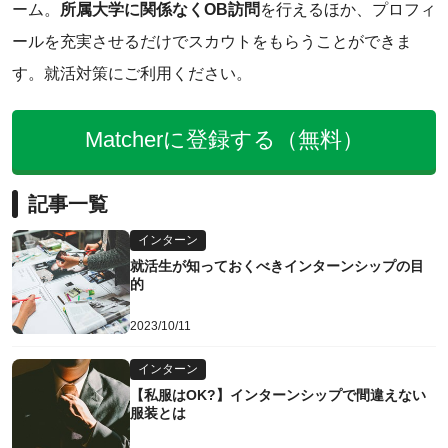
ーム。
所属大学に関係なく
OB訪問
を行えるほか、プロフィ
ールを充実させるだけでスカウトをもらうことができま
す。就活対策にご利用ください。
Matcherに登録する（無料）
記事一覧
インターン
就活生が知っておくべきインターンシップの目
的
2023/10/11
インターン
【私服はOK?】インターンシップで間違えない
服装とは