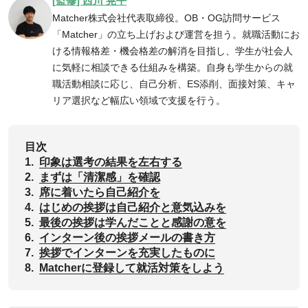
[監修] 西川 晃平
Matcher株式会社代表取締役。OB・OG訪問サービス
「Matcher」の立ち上げおよび運営を担う。就職活動にお
ける情報格差・機会格差の解消を目指し、学生が社会人
に気軽に相談できる仕組みを構築。自身も学生からの就
職活動相談に応じ、自己分析、ES添削、面接対策、キャ
リア選択など幅広い領域で支援を行う。
目次
1.
印象は選考の結果を左右する
2.
まずは「清潔感」を確認
3.
席に着いたら自己紹介を
4.
はじめの挨拶は自己紹介と意気込みを
5.
最後の挨拶は学んだことと感謝の意を
6.
‌インターン後の挨拶メールの書き方
7.
‌挨拶でインターンを充実したものに
8.
Matcherに登録して就活対策をしよう