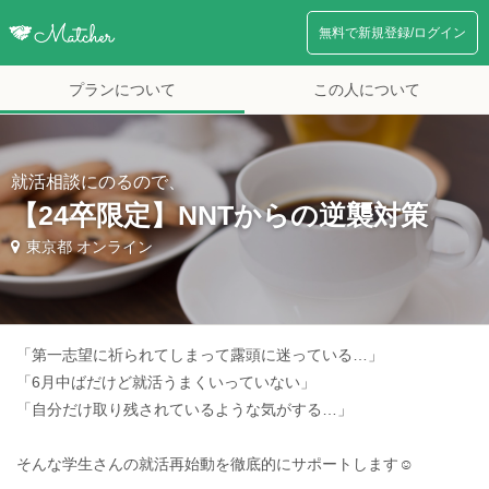
無料で新規登録/ログイン
プランについて
この人について
就活相談にのるので、
【24卒限定】NNTからの逆襲対策
東京都 オンライン
「第一志望に祈られてしまって露頭に迷っている…」
「6月中ばだけど就活うまくいっていない」
「自分だけ取り残されているような気がする…」
そんな学生さんの就活再始動を徹底的にサポートします☺️