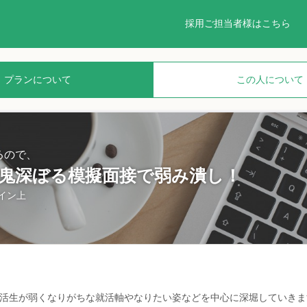
採用ご担当者様はこちら
プランについて
この人について
るので、
】鬼深ぼる模擬面接で弱み潰し！
イン上
就活生が弱くなりがちな就活軸やなりたい姿などを中心に深堀していきま