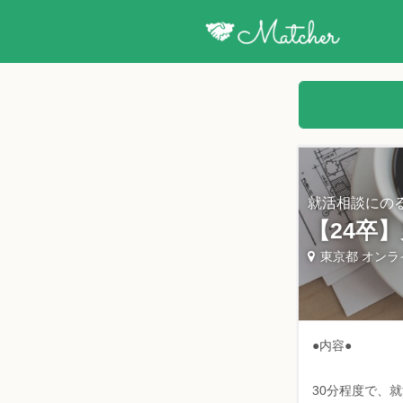
就活相談にの
【24卒
東京都 オンラ
●内容●
30分程度で、