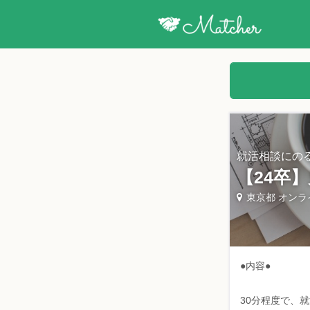
就活相談にの
【24卒
東京都 オンラ
●内容●
30分程度で、