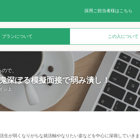
採用ご担当者様はこちら
プランについて
この人について
るので、
】鬼深ぼる模擬面接で弱み潰し！
イン上
就活生が弱くなりがちな就活軸やなりたい姿などを中心に深堀していきま