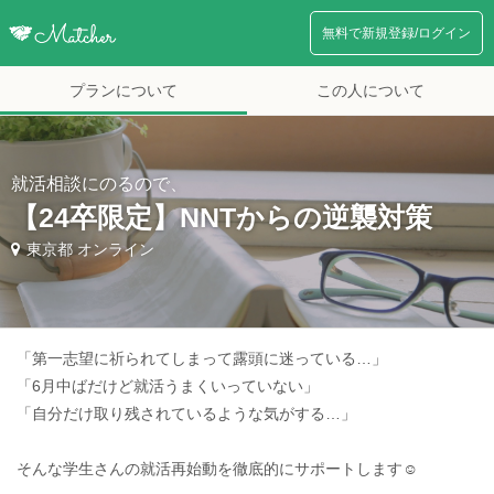
無料で新規登録/ログイン
プランについて
この人について
就活相談にのるので、
【24卒限定】NNTからの逆襲対策
東京都 オンライン
「第一志望に祈られてしまって露頭に迷っている…」
「6月中ばだけど就活うまくいっていない」
「自分だけ取り残されているような気がする…」
そんな学生さんの就活再始動を徹底的にサポートします☺️